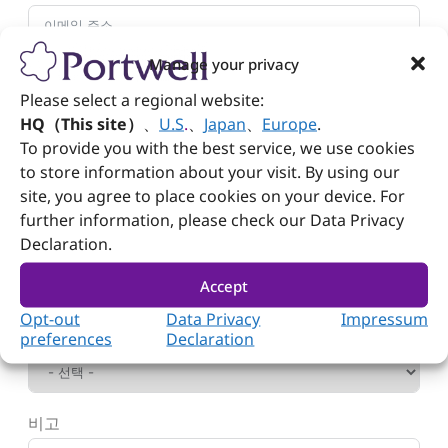
Manage your privacy
사업 유형
Please select a regional website:
HQ（This site）
、
U.S
.
、
Japan
、
Europe
.
To provide you with the best service, we use cookies
산업
to store information about your visit. By using our
site, you agree to place cookies on your device. For
further information, please check our Data Privacy
Declaration.
관심 제품
Accept
Opt-out
Data Privacy
Impressum
포트웰 제품에 얼마나 관심이 있으십니까?
preferences
Declaration
비고